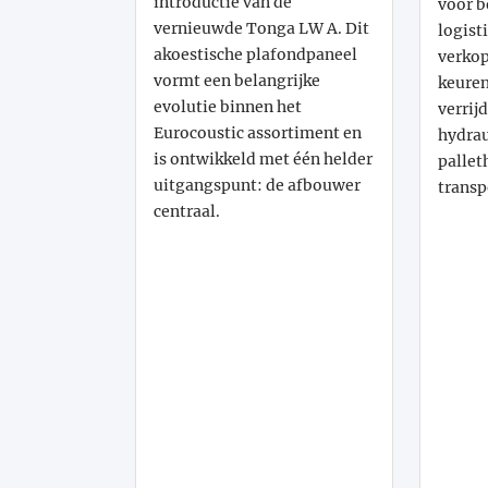
introductie van de
voor b
vernieuwde Tonga LW A. Dit
logist
akoestische plafondpaneel
verko
vormt een belangrijke
keuren
evolutie binnen het
verrij
Eurocoustic assortiment en
hydra
is ontwikkeld met één helder
pallet
uitgangspunt: de afbouwer
transp
centraal.