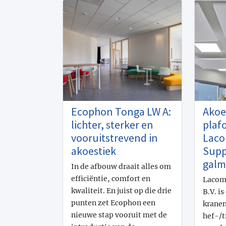
Ecophon Tonga LW A:
Akoe
lichter, sterker en
plaf
vooruitstrevend in
Laco
akoestiek
Supp
galm
In de afbouw draait alles om
efficiëntie, comfort en
Lacom 
kwaliteit. En juist op die drie
B.V. is
punten zet Ecophon een
kranen
nieuwe stap vooruit met de
hef-/t