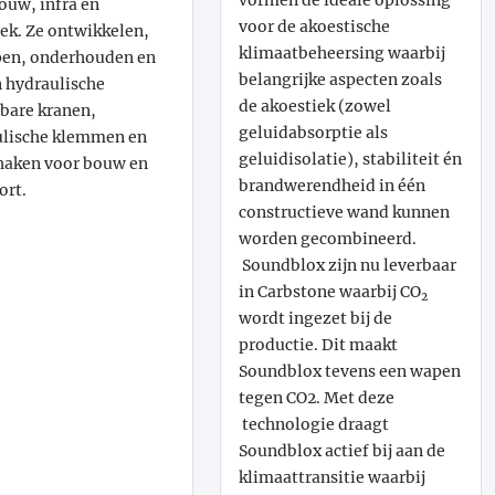
vormen de ideale oplossing
ouw, infra en
voor de akoestische
iek. Ze ontwikkelen,
klimaatbeheersing waarbij
pen, onderhouden en
belangrijke aspecten zoals
 hydraulische
de akoestiek (zowel
dbare kranen,
geluidabsorptie als
ulische klemmen en
geluidisolatie), stabiliteit én
haken voor bouw en
brandwerendheid in één
ort.
constructieve wand kunnen
worden gecombineerd.
Soundblox zijn nu leverbaar
in Carbstone waarbij CO
2
wordt ingezet bij de
productie. Dit maakt
Soundblox tevens een wapen
tegen CO2. Met deze
technologie draagt
Soundblox actief bij aan de
klimaattransitie waarbij