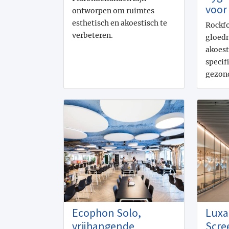
voor
ontworpen om ruimtes
esthetisch en akoestisch te
Rockfo
verbeteren.
gloed
akoest
specif
gezon
Ecophon Solo,
Luxa
vrijhangende
Scre