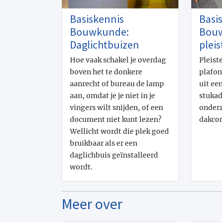
Basiskennis
Basi
Bouwkunde:
Bouw
Daglichtbuizen
plei
Hoe vaak schakel je overdag
Pleist
boven het te donkere
plafon
aanrecht of bureau de lamp
uit ee
aan, omdat je je niet in je
stukad
vingers wilt snijden, of een
onderz
document niet kunt lezen?
dakcon
Wellicht wordt die plek goed
bruikbaar als er een
daglichbuis geïnstalleerd
wordt.
Meer over