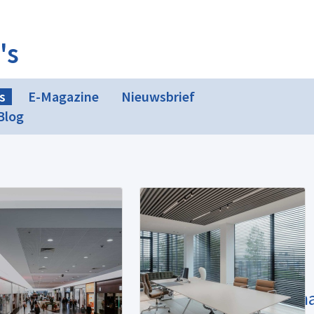
's
s
E-Magazine
Nieuwsbrief
Blog
Deel
deze
pagin