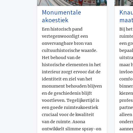
Monumentale
Knau
akoestiek
maat
Een historisch pand
Bij he
vertegenwoordigt een
ruimte
onvervangbare bron van
een gr
cultuurhistorische waarde.
bepaal
Het behoud van de
uitstr
historische elementen in het
maar h
interieur zorgt ervoor dat de
invloe
identiteit en ziel van het
comfor
monument behouden blijven
binnen
en de geschiedenis blijft
kiezen
voortleven. Tegelijkertijd is
profes
een goede ruimteakoestiek
partne
cruciaal voor de kwaliteit
alleen
van de ruimte. Asona
onders
ontwikkelt slimme spray-on
aanne