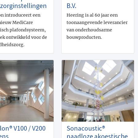
 zorginstellingen
B.V.
n introduceert een
Heering is al 60 jaar een
nieuw MediCare
toonaangevende leverancier
isch plafondsysteem,
van onderhoudsarme
iek ontwikkeld voor de
bouwproducten.
dheidszorg.
lon® V100 / V200
Sonacoustic®
ens
naadloze akoestische