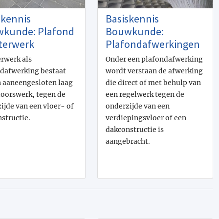
skennis
Basiskennis
kunde: Plafond
Bouwkunde:
sterwerk
Plafondafwerkingen
erwerk als
Onder een plafondafwerking
dafwerking bestaat
wordt verstaan de afwerking
n aaneengesloten laag
die direct of met behulp van
oorswerk, tegen de
een regelwerk tegen de
ijde van een vloer- of
onderzijde van een
structie.
verdiepingsvloer of een
dakconstructie is
aangebracht.