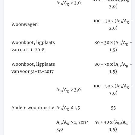
ls
g
A
/A
> 3,0
ls
g
3,0)
100 + 30 x (A
/A
-
ls
g
Woonwagen
2,0)
Woonboot, ligplaats
80 + 30 x (A
/A
-
ls
g
van na 1-1-2018
1,5)
Woonboot, ligplaats
80 + 30 x (A
/A
-
ls
g
van voor 31-12-2017
1,5)
100 + 50 x (A
/A
-
ls
g
A
/A
> 3,0
ls
g
3,0)
Andere woonfunctie
A
/A
≤ 1,5
55
ls
g
A
/A
> 1,5 en ≤
55 + 30 x (A
/A
-
ls
g
ls
g
3,0
1,5)