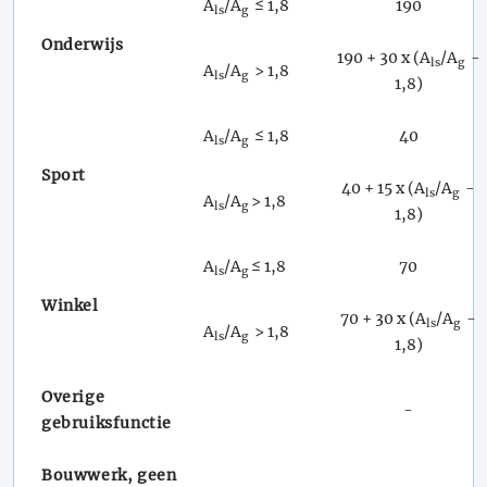
A
/A
≤ 1,8
190
ls
g
Onderwijs
190 + 30 x (A
/A
-
ls
g
A
/A
> 1,8
ls
g
1,8)
A
/A
≤ 1,8
40
ls
g
Sport
40 + 15 x (A
/A
-
ls
g
A
/A
> 1,8
ls
g
1,8)
A
/A
≤ 1,8
70
ls
g
Winkel
70 + 30 x (A
/A
-
ls
g
A
/A
> 1,8
ls
g
1,8)
Overige
-
gebruiksfunctie
Bouwwerk, geen