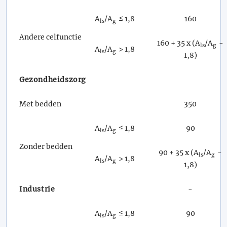
A
/A
≤ 1,8
160
ls
g
Andere celfunctie
160 + 35 x (A
/A
-
ls
g
A
/A
> 1,8
ls
g
1,8)
Gezondheidszorg
Met bedden
350
A
/A
≤ 1,8
90
ls
g
Zonder bedden
90 + 35 x (A
/A
-
ls
g
A
/A
> 1,8
ls
g
1,8)
Industrie
-
A
/A
≤ 1,8
90
ls
g