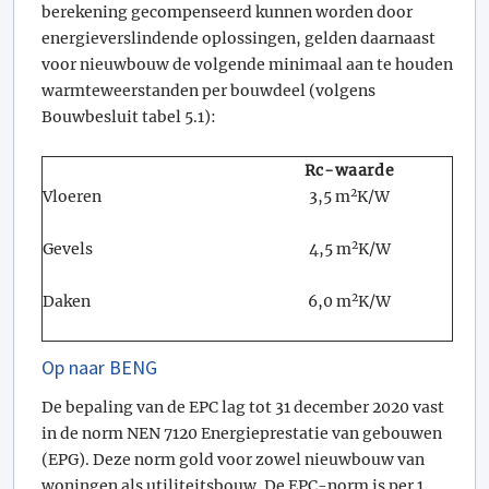
berekening gecompenseerd kunnen worden door
energieverslindende oplossingen, gelden daarnaast
voor nieuwbouw de volgende minimaal aan te houden
warmteweerstanden per bouwdeel (volgens
Bouwbesluit tabel 5.1):
Rc-waarde
2
Vloeren
3,5 m
K/W
2
Gevels
4,5 m
K/W
2
Daken
6,0 m
K/W
Op naar BENG
De bepaling van de EPC lag tot 31 december 2020 vast
in de norm NEN 7120 Energieprestatie van gebouwen
(EPG). Deze norm gold voor zowel nieuwbouw van
woningen als utiliteitsbouw. De EPC-norm is per 1