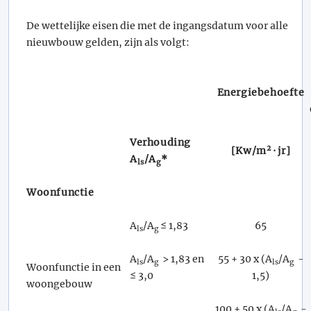
De wettelijke eisen die met de ingangsdatum voor alle
nieuwbouw gelden, zijn als volgt:
Energiebehoefte
Verhouding
2
[Kw/m
· jr]
A
/A
*
ls
g
Woonfunctie
A
/A
≤ 1,83
65
ls
g
A
/A
> 1,83 en
55 + 30 x (A
/A
-
ls
g
ls
g
Woonfunctie in een
≤ 3,0
1,5)
woongebouw
100 + 50 x (A
/A
-