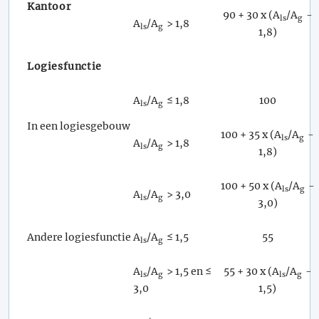
Kantoor
90 + 30 x (A
/A
-
ls
g
A
/A
> 1,8
ls
g
1,8)
Logiesfunctie
A
/A
≤ 1,8
100
ls
g
In een logiesgebouw
100 + 35 x (A
/A
-
ls
g
A
/A
> 1,8
ls
g
1,8)
100 + 50 x (A
/A
-
ls
g
A
/A
> 3,0
ls
g
3,0)
Andere logiesfunctie
A
/A
≤ 1,5
55
ls
g
A
/A
> 1,5 en ≤
55 + 30 x (A
/A
-
ls
g
ls
g
3,0
1,5)