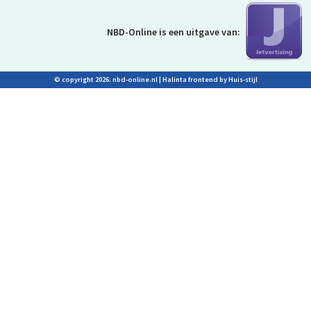
NBD-Online is
een uitgave van:
© copyright 2026: nbd-online.nl |
Halinta frontend by Huis-stijl