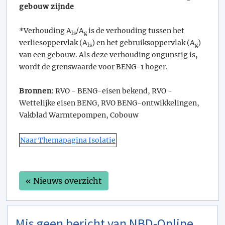
-
gebouw zijnde
*Verhouding A
/A
is de verhouding tussen het
ls
g
verliesoppervlak (A
) en het gebruiksoppervlak (A
)
ls
g
van een gebouw. Als deze verhouding ongunstig is,
wordt de grenswaarde voor BENG-1 hoger.
Bronnen
: RVO - BENG-eisen bekend, RVO -
Wettelijke eisen BENG, RVO BENG-ontwikkelingen,
Vakblad Warmtepompen, Cobouw
Naar Themapagina Isolatie
« Nieuws overzicht
Mis geen bericht van NBD-Online