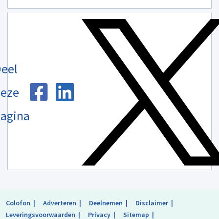
eel
eze
agina
Colofon
Adverteren
Deelnemen
Disclaimer
Leveringsvoorwaarden
Privacy
Sitemap