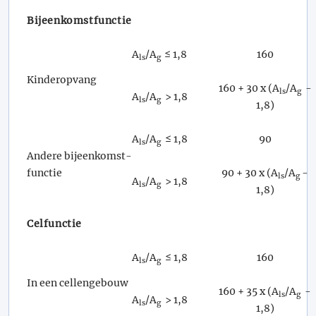
Bijeenkomstfunctie
A
/A
≤ 1,8
160
ls
g
Kinderopvang
160 + 30 x (A
/A
-
ls
g
A
/A
> 1,8
ls
g
1,8)
A
/A
≤ 1,8
90
ls
g
Andere bijeenkomst-
functie
90 + 30 x (A
/A
-
ls
g
A
/A
> 1,8
ls
g
1,8)
Celfunctie
A
/A
≤ 1,8
160
ls
g
In een cellengebouw
160 + 35 x (A
/A
-
ls
g
A
/A
> 1,8
ls
g
1,8)