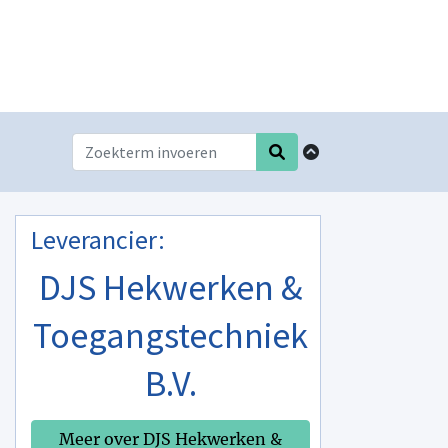
Leverancier:
DJS Hekwerken &
Toegangstechniek
B.V.
Meer over DJS Hekwerken &