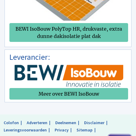
BEWI IsoBouw PolyTop HR, drukvaste, extra
dunne dakisolatie plat dak
Leverancier:
Meer over BEWI IsoBouw
Colofon
Adverteren
Deelnemen
Disclaimer
Leveringsvoorwaarden
Privacy
Sitemap