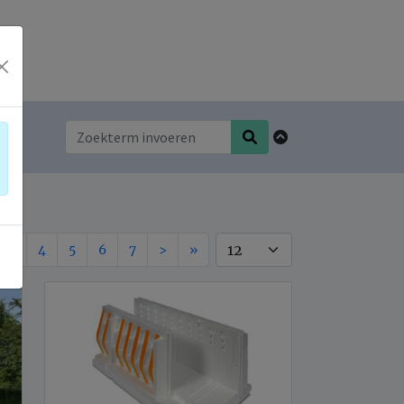
3
4
5
6
7
>
»