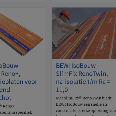
soBouw
BEWI IsoBouw
 Reno+,
SlimFix RenoTwin,
ieplaten voor
na-isolatie t/m Rc =
gend
11,0
chot
Met SlimFix® RenoTwin biedt
BEWI IsoBouw een snelle en
® Reno+
constructief sterke oplossing voo
ten zijn specifiek