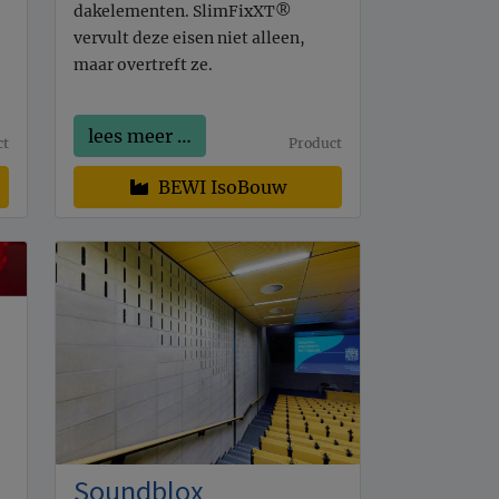
dakelementen. SlimFixXT®
vervult deze eisen niet alleen,
maar overtreft ze.
lees meer …
ct
Product
BEWI IsoBouw
Soundblox