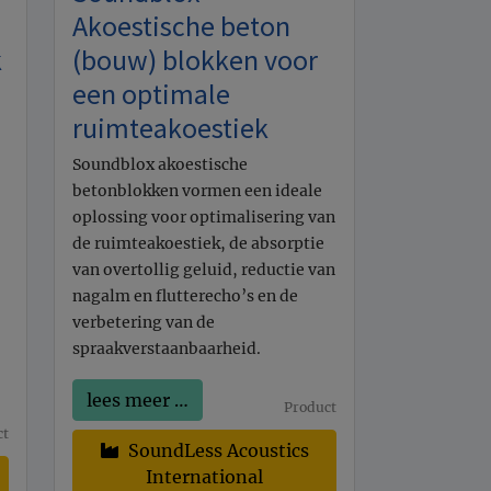
Akoestische beton
k
(bouw) blokken voor
een optimale
ruimteakoestiek
Soundblox akoestische
betonblokken vormen een ideale
oplossing voor optimalisering van
de ruimteakoestiek, de absorptie
van overtollig geluid, reductie van
nagalm en flutterecho’s en de
verbetering van de
spraakverstaanbaarheid.
lees meer …
Product
ct
SoundLess Acoustics
International