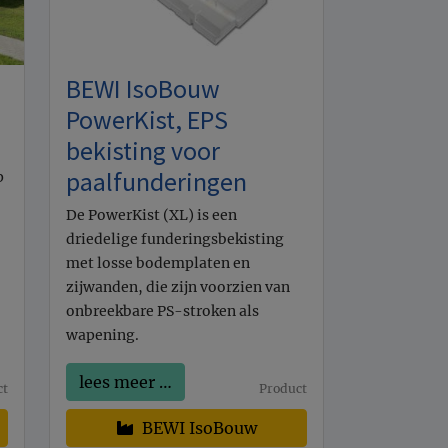
BEWI IsoBouw
PowerKist, EPS
bekisting voor
paalfunderingen
p
De PowerKist (XL) is een
driedelige funderingsbekisting
met losse bodemplaten en
zijwanden, die zijn voorzien van
onbreekbare PS-stroken als
wapening.
lees meer …
ct
Product
BEWI IsoBouw