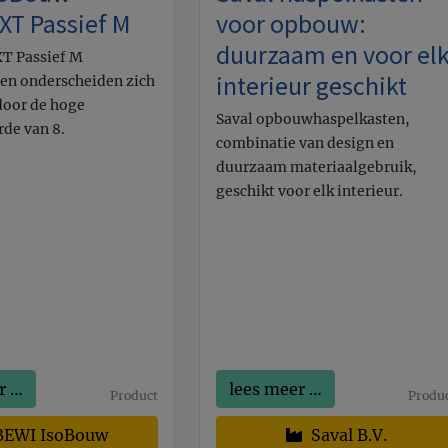
XT Passief M
voor opbouw:
duurzaam en voor el
T Passief M
interieur geschikt
en onderscheiden zich
 door de hoge
Saval opbouwhaspelkasten,
rde van 8.
combinatie van design en
duurzaam materiaalgebruik,
geschikt voor elk interieur.
r …
lees meer …
Product
Produ
EWI IsoBouw
Saval B.V.