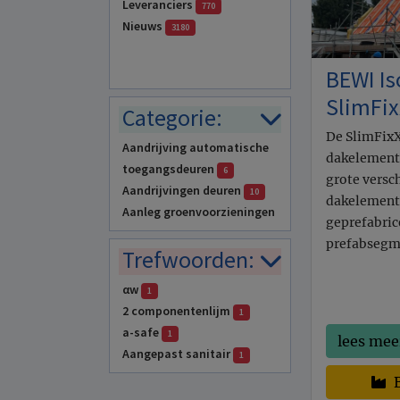
Leveranciers
770
Nieuws
3180
BEWI I
SlimFi
Categorie:
De SlimFix
Aandrijving automatische
dakelement
toegangsdeuren
6
grote versc
Aandrijvingen deuren
10
dakelemente
Aanleg groenvoorzieningen
geprefabric
2
prefabsegm
Trefwoorden:
Aanrechten
3
Aanrijdbeveiliging
2
αw
1
Aerogel isolatiematerialen
2 componentenlijm
1
1
a-safe
1
lees mee
Afdaken en luifels
10
Aangepast sanitair
1
Afdichtingsmaterialen
8
Aanrecht
3
B
Afdichtingsmortels
9
Aanrijdpalen
1