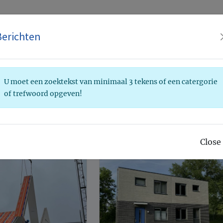
n
Berichten
s
E-Magazine
Nieuwsbrief
Blog
U moet een zoektekst van minimaal 3 tekens of een catergorie
of trefwoord opgeven!
esultaat voor "Bouw"
5822
1
2
Close