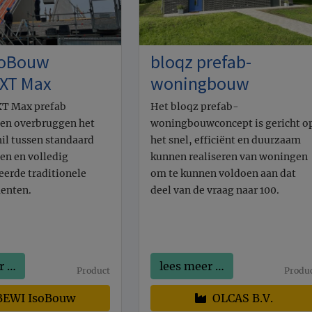
soBouw
bloqz prefab-
xXT Max
woningbouw
XT Max prefab
Het bloqz prefab-
en overbruggen het
woningbouwconcept is gericht o
hil tussen standaard
het snel, efficiënt en duurzaam
n en volledig
kunnen realiseren van woningen
eerde traditionele
om te kunnen voldoen aan dat
enten.
deel van de vraag naar 100.
r …
lees meer …
Product
Produ
EWI IsoBouw
OLCAS B.V.