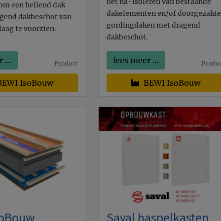
het na-isoleren van bestaande
om een hellend dak
dakelementen en/of doorgezakte
agend dakbeschot van
gordingdaken met dragend
laag te voorzien.
dakbeschot.
r …
lees meer …
Product
Produ
EWI IsoBouw
BEWI IsoBouw
soBouw
Saval haspelkasten