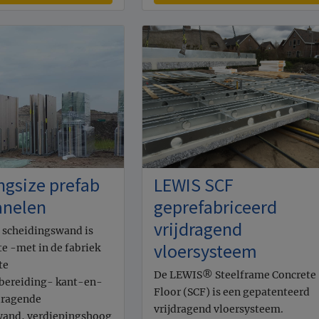
ngsize prefab
LEWIS SCF
nelen
geprefabriceerd
vrijdragend
 scheidingswand is
vloersysteem
e -met in de fabriek
te
De LEWIS® Steelframe Concrete
rbereiding- kant-en-
Floor (SCF) is een gepatenteerd
dragende
vrijdragend vloersysteem.
wand, verdiepingshoog