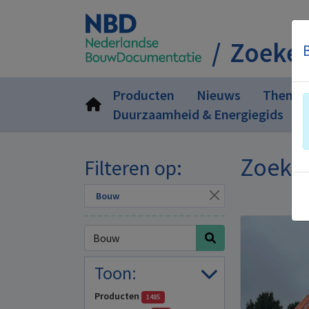
Zoeke
Producten
Nieuws
Thema'
Duurzaamheid & Energiegids
Zoekr
Filteren op:
Bouw
Toon:
Producten
1485